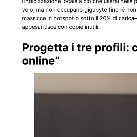
l’indicizzazione locale a ciò che userai nell
volo, ma non occupano gigabyte finché non a
massicce in hotspot o sotto il 20% di carica—l
appesantisce con copie inutili.
Progetta i tre profili:
online”