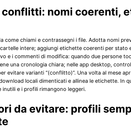
conflitti: nomi coerenti, e
 come chiami e contrassegni i file. Adotta nomi preved
 cartelle intere; aggiungi etichette coerenti per stato
ativo e i commenti di modifica: quando due persone tocc
iene una cronologia chiara; nelle app desktop, control
r evitare varianti “(conflitto)”. Una volta al mese apri 
ownload locali dimenticati e allinea le etichette. In q
inutili e i profili rimangono leggeri.
ri da evitare: profili sem
te