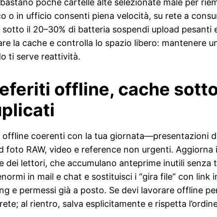
e; bastano poche cartelle alte selezionate male per rie
ico o in ufficio consenti piena velocità, su rete a con
 sotto il 20–30% di batteria sospendi upload pesanti e p
polare la cache e controlla lo spazio libero: mantenere
ti serve reattività.
feriti offline, cache sotto
plicati
offline coerenti con la tua giornata—presentazioni del
ud foto RAW, video e reference non urgenti. Aggiorna i 
 dei lettori, che accumulano anteprime inutili senza t
normi in mail e chat e sostituisci i “gira file” con link
ng e permessi già a posto. Se devi lavorare offline per
te; al rientro, salva esplicitamente e rispetta l’ordine 