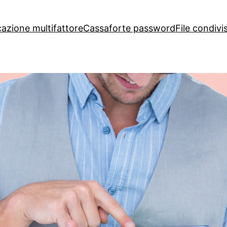
cazione multifattore
Cassaforte password
File condivis