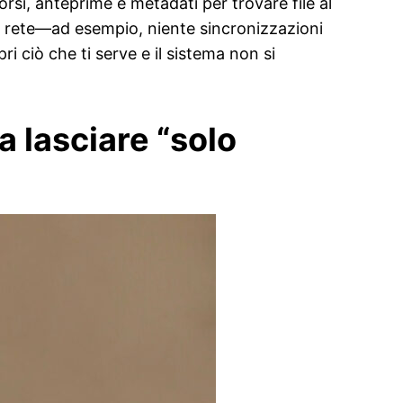
rsi, anteprime e metadati per trovare file al
e rete—ad esempio, niente sincronizzazioni
i ciò che ti serve e il sistema non si
sa lasciare “solo