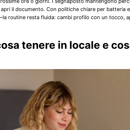
e prossime ore o giorni. I segnaposto mantengono perco
pri il documento. Con politiche chiare per batteria 
a routine resta fluida: cambi profilo con un tocco, apr
 cosa tenere in locale e co